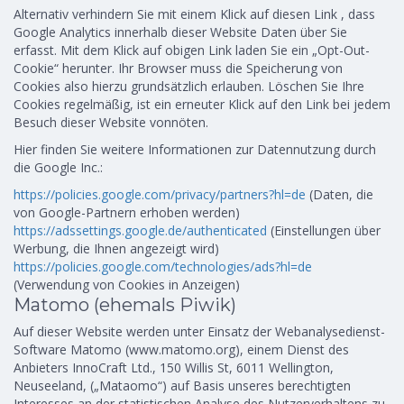
Alternativ verhindern Sie mit einem Klick auf diesen Link , dass
Google Analytics innerhalb dieser Website Daten über Sie
erfasst. Mit dem Klick auf obigen Link laden Sie ein „Opt-Out-
Cookie“ herunter. Ihr Browser muss die Speicherung von
Cookies also hierzu grundsätzlich erlauben. Löschen Sie Ihre
Cookies regelmäßig, ist ein erneuter Klick auf den Link bei jedem
Besuch dieser Website vonnöten.
Hier finden Sie weitere Informationen zur Datennutzung durch
die Google Inc.:
https://policies.google.com/privacy/partners?hl=de
(Daten, die
von Google-Partnern erhoben werden)
https://adssettings.google.de/authenticated
(Einstellungen über
Werbung, die Ihnen angezeigt wird)
https://policies.google.com/technologies/ads?hl=de
(Verwendung von Cookies in Anzeigen)
Matomo (ehemals Piwik)
Auf dieser Website werden unter Einsatz der Webanalysedienst-
Software Matomo (www.matomo.org), einem Dienst des
Anbieters InnoCraft Ltd., 150 Willis St, 6011 Wellington,
Neuseeland, („Mataomo“) auf Basis unseres berechtigten
Interesses an der statistischen Analyse des Nutzerverhaltens zu